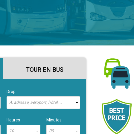
TOUR EN BUS
Drop
À: adresse, aéroport, hôtel ...
Heures
Minutes
10
00