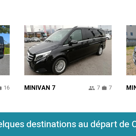
MINIVAN 7
MI
16
7
7
lques destinations au départ de 