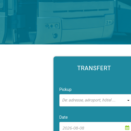
TRANSFERT
Pickup
De: adresse, aéroport, hôtel ...
Date