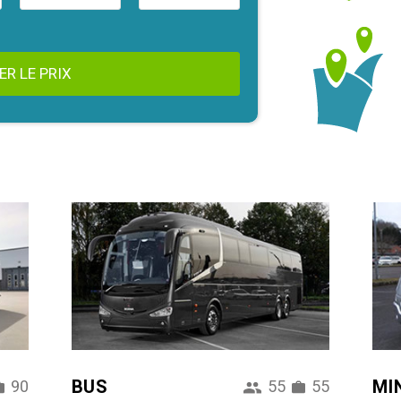
ER LE PRIX
BUS
MI
90
55
55