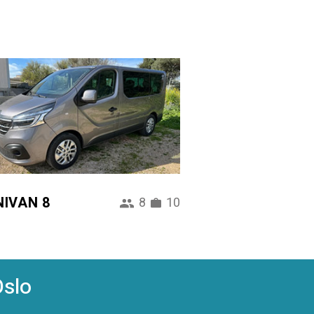
NIVAN 8
8
10
Oslo