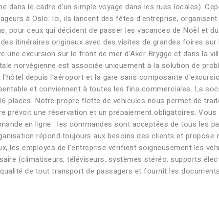
e dans le cadre d'un simple voyage dans les rues locales). Cepe
geurs à Oslo. Ici, ils lancent des fêtes d'entreprise, organisen
us, pour ceux qui décident de passer les vacances de Noël et d
s itinéraires originaux avec des visites de grandes foires sur l
e une excursion sur le front de mer d'Aker Brygge et dans la vill
pitale norvégienne est associée uniquement à la solution de pro
l'hôtel depuis l'aéroport et la gare sans composante d'excursio
ésentable et conviennent à toutes les fins commerciales. La soc
16 places. Notre propre flotte de véhicules nous permet de trai
eure prévoit une réservation et un prépaiement obligatoires. Vou
emande en ligne : les commandes sont acceptées de tous les pa
organisation répond toujours aux besoins des clients et propose 
x, les employés de l'entreprise vérifient soigneusement les véhi
ire (climatiseurs, téléviseurs, systèmes stéréo, supports élect
ute qualité de tout transport de passagers et fournit les documen