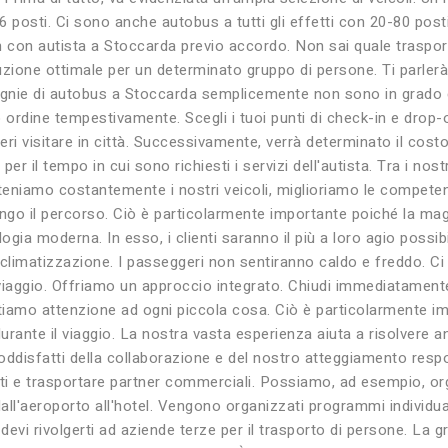
 posti. Ci sono anche autobus a tutti gli effetti con 20-80 post
n con autista a Stoccarda previo accordo. Non sai quale trasport
uzione ottimale per un determinato gruppo di persone. Ti parlerà
gnie di autobus a Stoccarda semplicemente non sono in grado di
ordine tempestivamente. Scegli i tuoi punti di check-in e drop-o
eri visitare in città. Successivamente, verrà determinato il costo
er il tempo in cui sono richiesti i servizi dell'autista. Tra i nos
anteniamo costantemente i nostri veicoli, miglioriamo le compete
ngo il percorso. Ciò è particolarmente importante poiché la magg
ogia moderna. In esso, i clienti saranno il più a loro agio poss
i climatizzazione. I passeggeri non sentiranno caldo e freddo.
iaggio. Offriamo un approccio integrato. Chiudi immediatamente
iamo attenzione ad ogni piccola cosa. Ciò è particolarmente impo
ante il viaggio. La nostra vasta esperienza aiuta a risolvere an
ddisfatti della collaborazione e del nostro atteggiamento respon
sti e trasportare partner commerciali. Possiamo, ad esempio, org
dall'aeroporto all'hotel. Vengono organizzati programmi individu
devi rivolgerti ad aziende terze per il trasporto di persone. La 