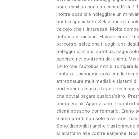
sono minibus con una capacità di 7-16
inoltre possibile noleggiare un miniva
nostro specialista. Selezionerà la sol
veicolo che ti interessa. Molte compa
autobus e minibus. Elaboreremo il tuo 
percorso, seleziona i luoghi che desid
noleggio orario di autobus, paghi solo p
speciale nei confronti dei clienti. M
certo che l'autobus non si romperà lu
limitato. Lavoriamo solo con la tecnol
attrezzature multimediali e sistemi d
porteranno disagio durante un lungo v
che dovrai pagare qualcos'altro. Prest
commerciali. Apprezzano il comfort dur
clienti possono confermarlo. Erano so
Siamo pronti non solo a servire i turi
Sono disponibili anche trasferimenti 
si adattano alle vostre esigenze. Non 