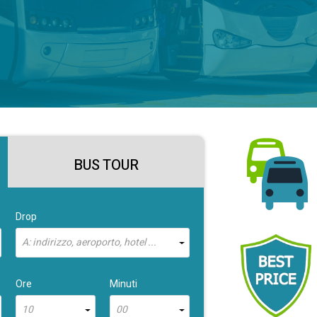
BUS TOUR
Drop
A: indirizzo, aeroporto, hotel ...
Ore
Minuti
10
00