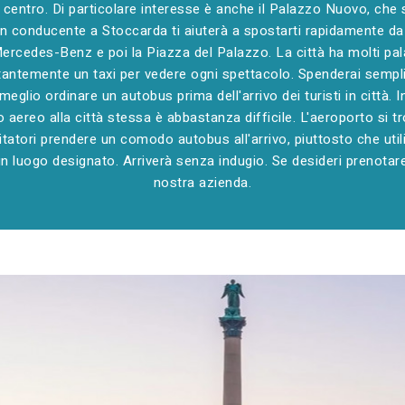
l centro. Di particolare interesse è anche il Palazzo Nuovo, che 
 conducente a Stoccarda ti aiuterà a spostarti rapidamente da 
rcedes-Benz e poi la Piazza del Palazzo. La città ha molti pala
antemente un taxi per vedere ogni spettacolo. Spenderai sempli
eglio ordinare un autobus prima dell'arrivo dei turisti in città. I
o aereo alla città stessa è abbastanza difficile. L'aeroporto si tr
itatori prendere un comodo autobus all'arrivo, piuttosto che utiliz
un luogo designato. Arriverà senza indugio. Se desideri prenota
nostra azienda.