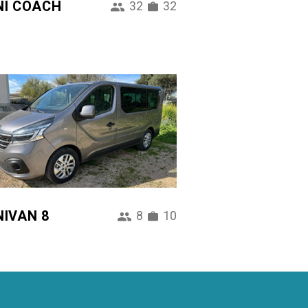
NI COACH
32
32
NIVAN 8
8
10