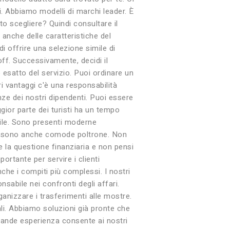
i. Abbiamo modelli di marchi leader. È
o scegliere? Quindi consultare il
 anche delle caratteristiche del
 offrire una selezione simile di
ff. Successivamente, decidi il
 esatto del servizio. Puoi ordinare un
tri vantaggi c'è una responsabilità
nze dei nostri dipendenti. Puoi essere
ior parte dei turisti ha un tempo
ibile. Sono presenti moderne
 Ci sono anche comode poltrone. Non
 la questione finanziaria e non pensi
rtante per servire i clienti
che i compiti più complessi. I nostri
sabile nei confronti degli affari.
anizzare i trasferimenti alle mostre.
ali. Abbiamo soluzioni già pronte che
grande esperienza consente ai nostri