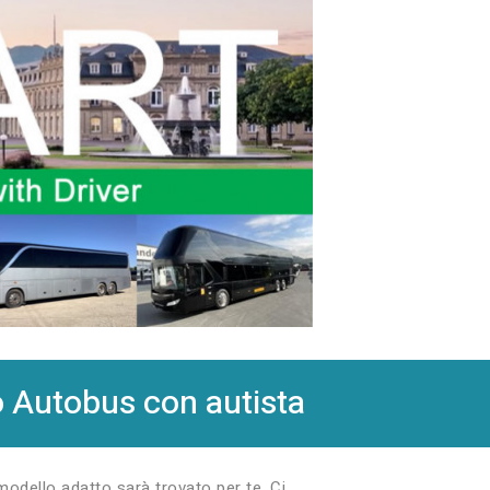
o Autobus con autista
 modello adatto sarà trovato per te. Ci