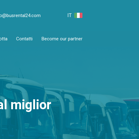
IT
fo@busrental24.com
otta
Contatti
Become our partner
l miglior