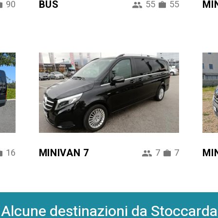
BUS
MI
90
55
55
MINIVAN 7
MI
16
7
7
Alcune destinazioni da Stoccarda