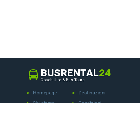
BUSRENTAL
24
Coach Hire & Bus Tours
Homepage
Destinazioni
Chi siamo
Condizioni
La nostra flotta
Privacy Policy
Non dovrai più perdere tempo alla ricerca della
compagnia di autobus perfetta: siamo qui per