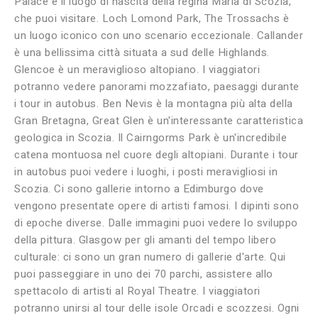
Palace è il luogo di nascita della regina Maria di Scozia,
che puoi visitare. Loch Lomond Park, The Trossachs è
un luogo iconico con uno scenario eccezionale. Callander
è una bellissima città situata a sud delle Highlands.
Glencoe è un meraviglioso altopiano. I viaggiatori
potranno vedere panorami mozzafiato, paesaggi durante
i tour in autobus. Ben Nevis è la montagna più alta della
Gran Bretagna, Great Glen è un'interessante caratteristica
geologica in Scozia. Il Cairngorms Park è un'incredibile
catena montuosa nel cuore degli altopiani. Durante i tour
in autobus puoi vedere i luoghi, i posti meravigliosi in
Scozia. Ci sono gallerie intorno a Edimburgo dove
vengono presentate opere di artisti famosi. I dipinti sono
di epoche diverse. Dalle immagini puoi vedere lo sviluppo
della pittura. Glasgow per gli amanti del tempo libero
culturale: ci sono un gran numero di gallerie d'arte. Qui
puoi passeggiare in uno dei 70 parchi, assistere allo
spettacolo di artisti al Royal Theatre. I viaggiatori
potranno unirsi al tour delle isole Orcadi e scozzesi. Ogni