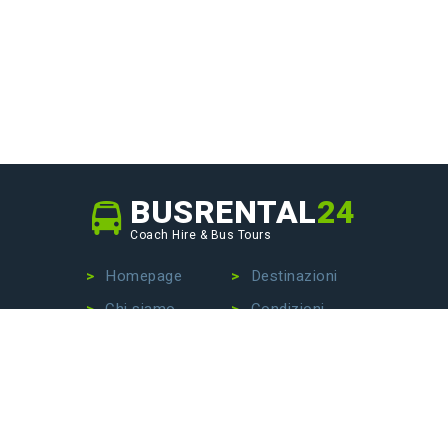
BUSRENTAL
24
Coach Hire & Bus Tours
Homepage
Destinazioni
Chi siamo
Condizioni
La nostra flotta
Privacy Policy
Non dovrai più perdere tempo alla ricerca della
compagnia di autobus perfetta: siamo qui per
semplificarti la vita. Contattaci oggi per noleggiare un